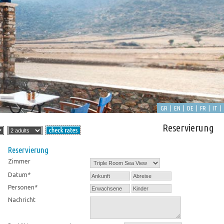
GR
EN
DE
FR
IT
|
|
|
|
|
Reservierung
Reservierung
Zimmer
Datum*
Personen*
Nachricht