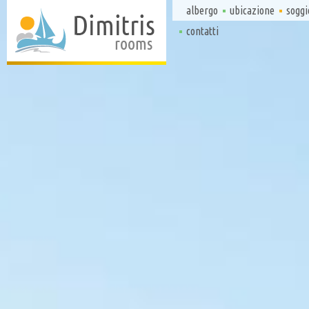
albergo
ubicazione
soggi
contatti