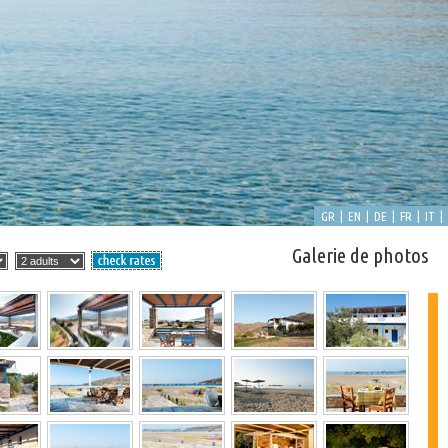
GR
EN
DE
FR
IT
|
|
|
|
|
Galerie de photos